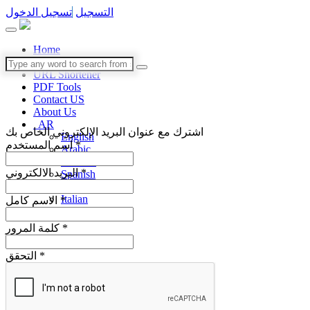
التسجيل
تسجيل الدخول
Home
Blog
URL Shortener
PDF Tools
Contact US
About Us
AR
اشترك مع عنوان البريد الإلكتروني الخاص بك
English
اسم المستخدم *
Arabic
German
البريد الالكتروني *
Spanish
French
Italian
الاسم كامل *
Portuguese
كلمة المرور *
التحقق *