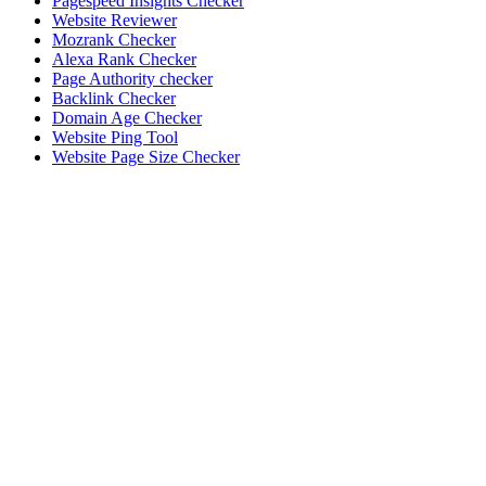
Pagespeed Insights Checker
Website Reviewer
Mozrank Checker
Alexa Rank Checker
Page Authority checker
Backlink Checker
Domain Age Checker
Website Ping Tool
Website Page Size Checker